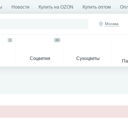
ы
Новости
Купить на OZON
Купить оптом
Опл
Москва
1
26
Соцветия
Сухоцветы
Па