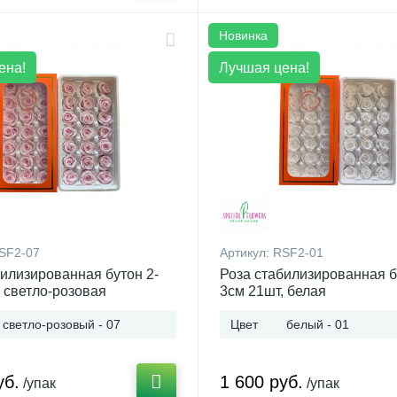
Новинка
ена!
Лучшая цена!
SF2-07
Артикул:
RSF2-01
билизированная бутон 2-
Роза стабилизированная б
 светло-розовая
3см 21шт, белая
светло-розовый - 07
Цвет
белый - 01
уб.
1 600 руб.
/упак
/упак