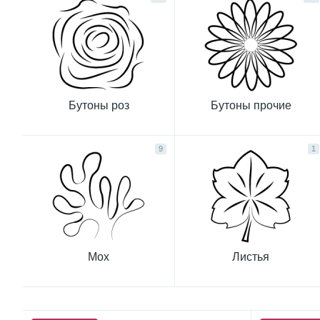
Бутоны роз
Бутоны прочие
9
1
Мох
Листья