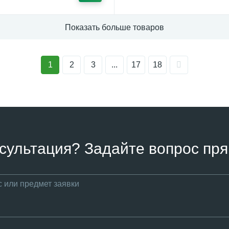
Показать больше товаров
1
2
3
...
17
18
сультация? Задайте вопрос пря