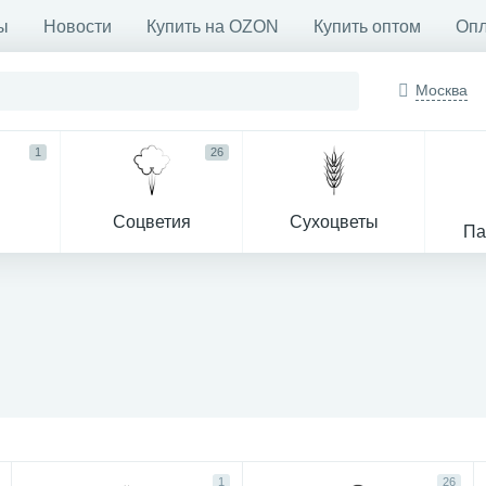
ы
Новости
Купить на OZON
Купить оптом
Опл
Москва
1
26
Соцветия
Сухоцветы
Па
1
26