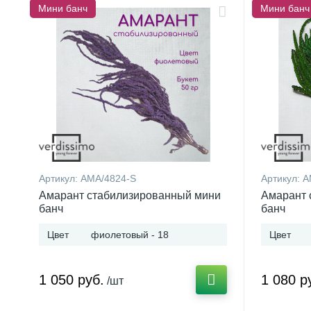
Мини банч
Мини банч
Артикул:
AMA/4824-S
Артикул:
A
Амарант стабилизированный мини
Амарант 
банч
банч
Цвет
фиолетовый - 18
Цвет
1 050 руб.
1 080 р
/шт