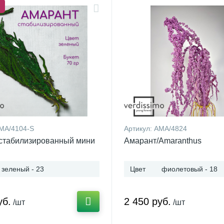
MA/4104-S
Артикул:
AMA/4824
стабилизированный мини
Амарант/Amaranthus
зеленый - 23
Цвет
фиолетовый - 18
уб.
2 450 руб.
/шт
/шт