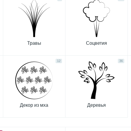
Травы
Соцветия
12
36
Декор из мха
Деревья