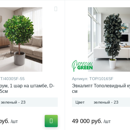
IT/4030SF-55
Артикул:
TOP/1016SF
рум, 1 шар на штамбе, D-
Эвкалипт Тополевидный к
55см
см
зеленый - 23
Цвет
зеленый - 23
руб.
49 000 руб.
/шт
/шт