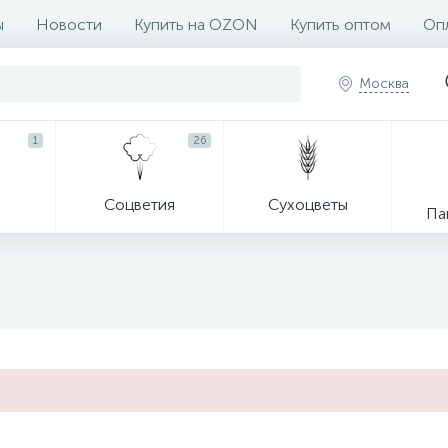
ы
Новости
Купить на OZON
Купить оптом
Опл
Москва
1
26
Соцветия
Сухоцветы
Па