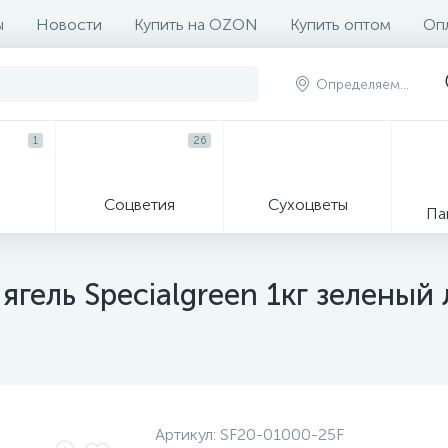
ы
Новости
Купить на OZON
Купить оптом
Опл
Определяем...
1
26
Соцветия
Сухоцветы
Па
гель Specialgreen 1кг зеленый 
Артикул:
SF20-01000-25F