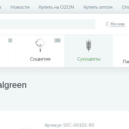
ы
Новости
Купить на OZON
Купить оптом
Опл
Москва
1
26
Соцветия
Сухоцветы
Па
algreen
Артикул:
SFC-00101-90