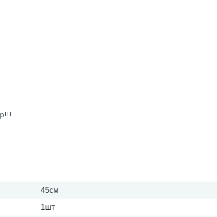
р!!!
45см
1шт