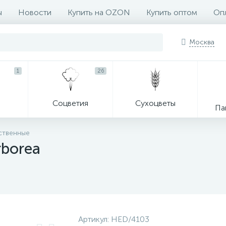
ы
Новости
Купить на OZON
Купить оптом
Опл
Москва
1
26
Соцветия
Сухоцветы
Па
ственные
rborea
Артикул:
HED/4103