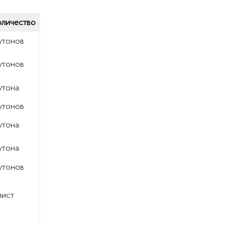
оличество
утонов
утонов
утона
утонов
утона
утона
утонов
лист