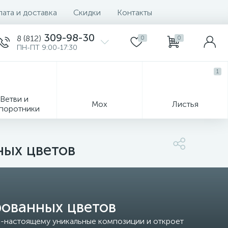
ата и доставка
Скидки
Контакты
309-98-30
8 (812)
0
0
ПН-ПТ 9:00-17:30
1
Ветви и
Мох
Листья
поротники
ных цветов
Деревья
рованных цветов
о-настоящему уникальные композиции и откроет