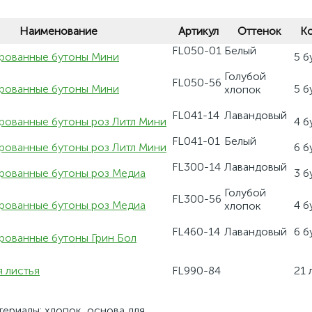
Наименование
Артикул
Оттенок
К
FL050-01
Белый
рованные бутоны Мини
5 б
Голубой
FL050-56
рованные бутоны Мини
5 б
хлопок
FL041-14
Лавандовый
рованные бутоны роз Литл Мини
4 б
FL041-01
Белый
рованные бутоны роз Литл Мини
6 б
FL300-14
Лавандовый
рованные бутоны роз Медиа
3 б
Голубой
FL300-56
рованные бутоны роз Медиа
4 б
хлопок
FL460-14
Лавандовый
6 б
рованные бутоны Грин Бол
 листья
FL990-84
21 
териалы: хлопок, основа для