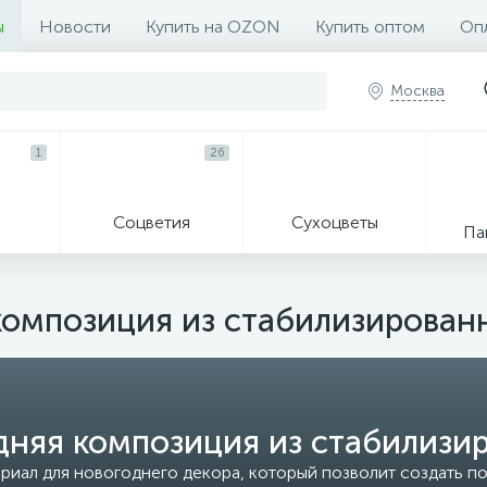
ы
Новости
Купить на OZON
Купить оптом
Опл
Москва
1
26
Соцветия
Сухоцветы
Па
омпозиция из стабилизирован
няя композиция из стабилизи
риал для новогоднего декора, который позволит создать п