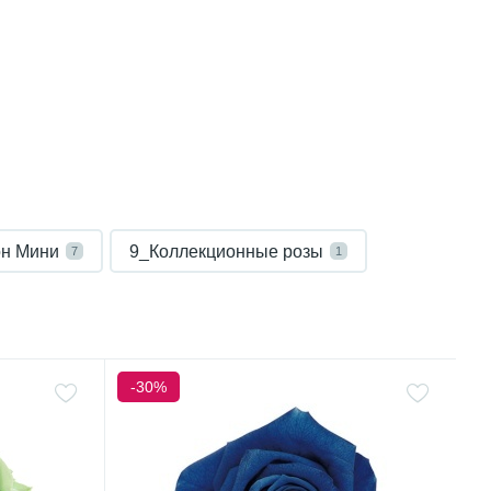
он Мини
9_Коллекционные розы
7
1
-30%