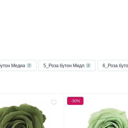
бутон Медиа
5_Роза бутон Мидл
6_Роза бут
7
2
-30%