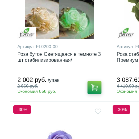
Артикул:
FL0200-00
Артикул:
F
Роза бутон Светящаяся в темноте 3
Роза ста
шт стабилизированная/
Премиум 
MoonlightRose-3 Heads
2 002 руб.
3 087.6
/упак
2 860 руб.
4 410.90 р
Экономия 858 руб.
Экономия 1
-30%
-30%