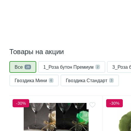
Товары на акции
Все
1_Роза бутон Премиум
3_Роза 
28
2
Гвоздика Мини
Гвоздика Стандарт
6
3
-30%
-30%