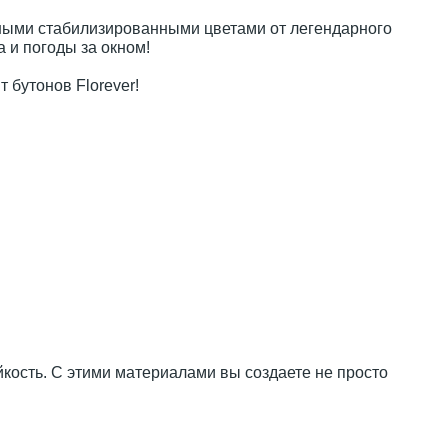
льными стабилизированными цветами от легендарного
а и погоды за окном!
 бутонов Florever!
кость. С этими материалами вы создаете не просто