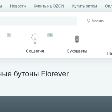
ы
Новости
Купить на OZON
Купить оптом
Опл
Москва
1
26
Соцветия
Сухоцветы
Па
ые бутоны Florever