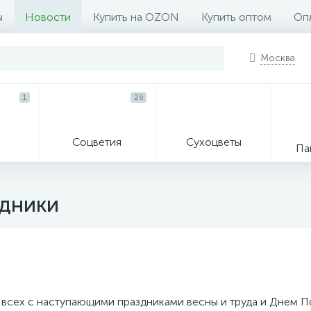
ы
Новости
Купить на OZON
Купить оптом
Опл
Москва
1
26
Соцветия
Сухоцветы
Па
здники
 всех с наступающими праздниками весны и труда и Днем П