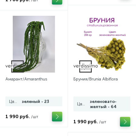
Амарант/Amaranthus
Бруния/Brunia Albiflora
Цвет
зеленый - 23
зеленовато-
Цвет
желтый - 64
1 990 руб.
/шт
1 990 руб.
/шт