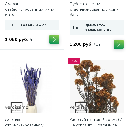
Амарант
Пубесанс ветви
стабилизированный мини
стабилизированные мини
банч
банч
Цвет
зеленый - 23
дымчато-
Цвет
зеленый - 42
1 080 руб.
/шт
1 200 руб.
/шт
-30%
Лаванда
Рисовый цветок (Диосми) /
стабилизированная/
Helychrisum Diosmi (Rice