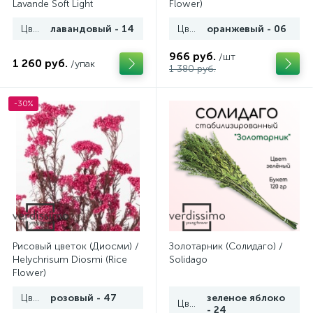
Lavande Soft Light
Flower)
Цвет
лавандовый - 14
Цвет
оранжевый - 06
966 руб.
/шт
1 260 руб.
/упак
1 380 руб.
-30%
Рисовый цветок (Диосми) /
Золотарник (Солидаго) /
Helychrisum Diosmi (Rice
Solidago
Flower)
Цвет
розовый - 47
зеленое яблоко
Цвет
- 24