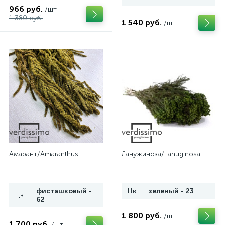
966 руб.
/шт
1 380 руб.
1 540 руб.
/шт
Амарант/Amaranthus
Ланужиноза/Lanuginosa
фисташковый -
Цвет
зеленый - 23
Цвет
62
1 800 руб.
/шт
1 700 руб.
/шт