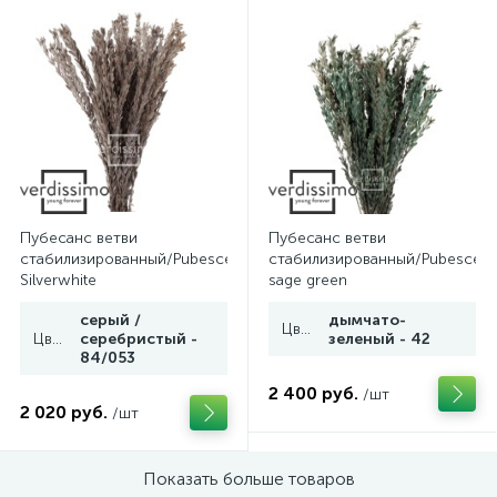
Пубесанс ветви
Пубесанс ветви
стабилизированный/Pubescens
стабилизированный/Pubescen
Silverwhite
sage green
серый /
дымчато-
Цвет
Цвет
серебристый -
зеленый - 42
84/053
2 400 руб.
/шт
2 020 руб.
/шт
Показать больше товаров